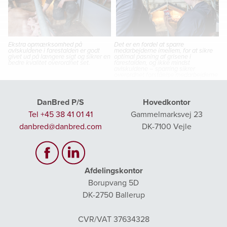
Ekstra opmærksomhed på
Det er en fordel at sparre
avlskuldene i farestalden er godt
medarbejderne imellem, for at sikre
givet ud på længere sigt og sikrer en
optimal pasning af grisene i
bedre kvalitet overordnet set.
farestalden, og ikke mindst
avlskuldene – sparring sikrer
overordnet forståelse medarbejderne
imellem og sikrer ensartet pasning.
DanBred P/S
Hovedkontor
Avlskuld kan være mere krævende, men de rutiner der
Tel +45 38 41 01 41
Gammelmarksvej 23
kræver mere opmærksomhed er primært placeret på det
danbred@danbred.com
DK-7100 Vejle
første levedøgn hvor ekstraordinære rutiner med fordel kan
samles i én arbejdsgang. Pasningen af avlskuldene skal
være i højsædet – det drejer sig altså ikke nødvendigvis om
at opfinde nye besværlige rutiner, men om at optimere og
Afdelingskontor
udvikle de rutiner, der allerede er sat i system.
Borupvang 5D
DK-2750 Ballerup
CVR/VAT 37634328