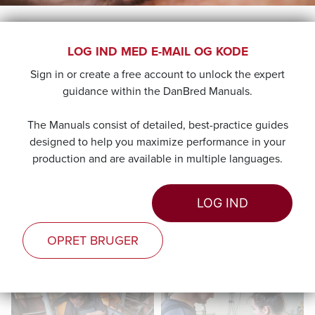
HÅNDTERING I
LOG IND MED E-MAIL OG KODE
Sign in or create a free account to unlock the expert
FARESTALDEN
guidance within the DanBred Manuals.
Håndtering af nyfødte avlskuld – øget overlevelse og
The Manuals consist of detailed, best-practice guides
kvalitetssikring
designed to help you maximize performance in your
production and are available in multiple languages.
Det er i farestalden de fremtidige avlsdyr håndteres første
gang. Avlskuldene er besætningens fremtid og bør få lidt
ekstra opmærksomhed, så vi sikrer de bedste forhold for
LOG IND
dyrenes opvækst. Ekstra opmærksomhed kan med fordel
indarbejdes i de daglige rutiner, så vi tilgodeser ensartethed
OPRET BRUGER
og kvalitet hele vejen rundt.