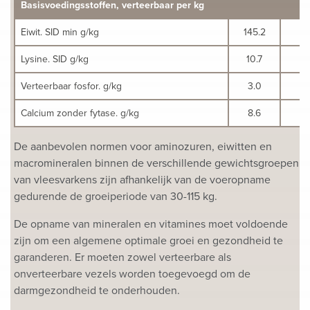
Basisvoedingsstoffen, verteerbaar per kg
Eiwit. SID min g/kg
145.2
1
Lysine. SID g/kg
10.7
1
Verteerbaar fosfor. g/kg
3.0
Calcium zonder fytase. g/kg
8.6
De aanbevolen normen voor aminozuren, eiwitten en
macromineralen binnen de verschillende gewichtsgroepen
van vleesvarkens zijn afhankelijk van de voeropname
gedurende de groeiperiode van 30-115 kg.
De opname van mineralen en vitamines moet voldoende
zijn om een algemene optimale groei en gezondheid te
garanderen. Er moeten zowel verteerbare als
onverteerbare vezels worden toegevoegd om de
darmgezondheid te onderhouden.