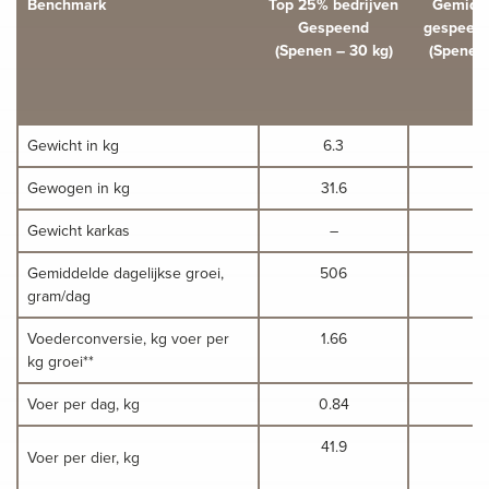
Benchmark
Top 25% bedrijven
Gemidde
Gespeend
gespeend
(Spenen – 30 kg)
(Spenen 
Gewicht in kg
6.3
6
Gewogen in kg
31.6
31
Gewicht karkas
–
Gemiddelde dagelijkse groei,
506
4
gram/dag
Voederconversie, kg voer per
1.66
1.
kg groei**
Voer per dag, kg
0.84
0.
41.9
43
Voer per dier, kg