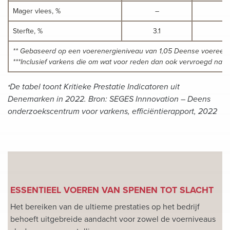
Mager vlees, %
–
Sterfte, %
3.1
4
** Gebaseerd op een voerenergieniveau van 1,05 Deense voereen
***Inclusief varkens die om wat voor reden dan ook vervroegd naar 
De tabel toont Kritieke Prestatie Indicatoren uit
*
Denemarken in 2022. Bron: SEGES Innnovation – Deens
onderzoekscentrum voor varkens, efficiëntierapport, 2022
ESSENTIEEL VOEREN VAN SPENEN TOT SLACHT
Het bereiken van de ultieme prestaties op het bedrijf
behoeft uitgebreide aandacht voor zowel de voerniveaus