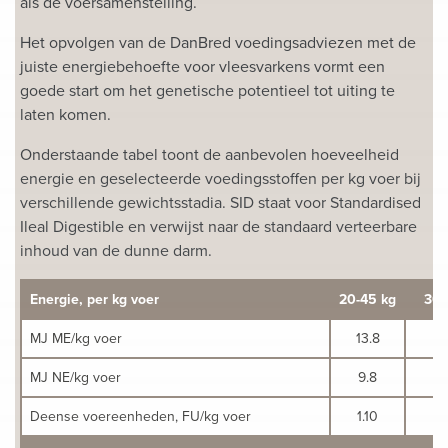
als de voersamenstelling.
Het opvolgen van de DanBred voedingsadviezen met de
juiste energiebehoefte voor vleesvarkens vormt een
goede start om het genetische potentieel tot uiting te
laten komen.
Onderstaande tabel toont de aanbevolen hoeveelheid
energie en geselecteerde voedingsstoffen per kg voer bij
verschillende gewichtsstadia. SID staat voor Standardised
Ileal Digestible en verwijst naar de standaard verteerbare
inhoud van de dunne darm.
Energie, per kg voer
20-45 kg
30-
MJ ME/kg voer
13.8
1
MJ NE/kg voer
9.8
Deense voereenheden, FU/kg voer
1.10
1