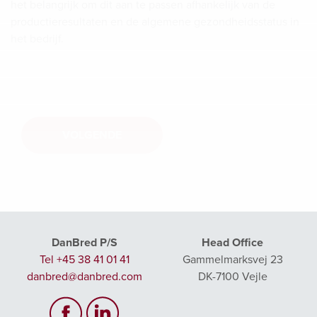
het belangrijk om dit aan te passen afhankelijk van de
productieresultaten en de algemene gezondheidsstatus in
het bedrijf.
VOLGENDE
DanBred P/S
Head Office
Tel +45 38 41 01 41
Gammelmarksvej 23
danbred@danbred.com
DK-7100 Vejle