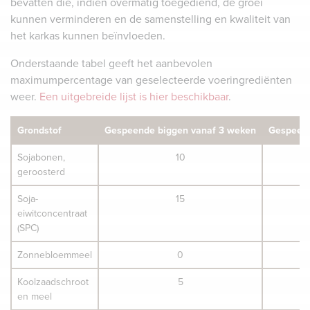
bevatten die, indien overmatig toegediend, de groei
kunnen verminderen en de samenstelling en kwaliteit van
het karkas kunnen beïnvloeden.
Onderstaande tabel geeft het aanbevolen
maximumpercentage van geselecteerde voeringrediënten
weer.
Een uitgebreide lijst is hier beschikbaar
.
Grondstof
Gespeende biggen vanaf 3 weken
Gespeend
Sojabonen,
10
geroosterd
Soja-
15
eiwitconcentraat
(SPC)
Zonnebloemmeel
0
Koolzaadschroot
5
en meel